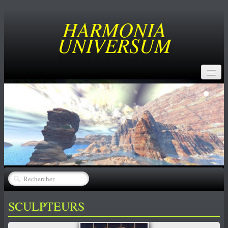
HARMONIA
UNIVERSUM
ACCUEIL
BUT
SERVICES
CREATEURS
▼
CATALOGUE
▼
ACHATS
SCULPTEURS
NEWS