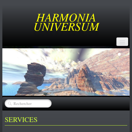
HARMONIA
UNIVERSUM
ACCUEIL
BUT
SERVICES
CREATEURS
▼
CATALOGUE
▼
ACHATS
SERVICES
NEWS