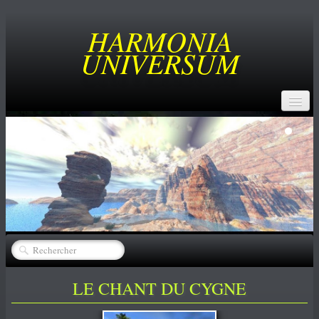
HARMONIA
UNIVERSUM
ACCUEIL
BUT
SERVICES
CREATEURS
▼
CATALOGUE
▼
ACHATS
LE CHANT DU CYGNE
NEWS