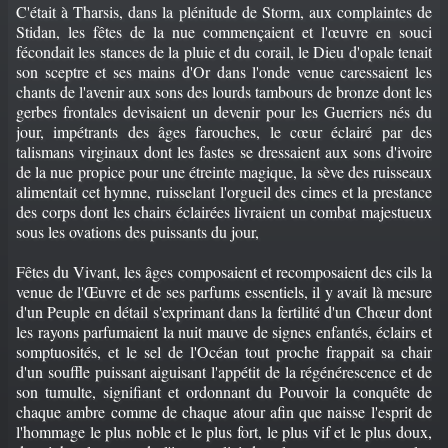
C'était à Tharsis, dans la plénitude de Storm, aux complaintes de
Stidan, les fêtes de la nue commençaient et l'œuvre en souci
fécondait les stances de la pluie et du corail, le Dieu d'opale tenait
son sceptre et ses mains d'Or dans l'onde venue caressaient les
chants de l'avenir aux sons des lourds tambours de bronze dont les
gerbes frontales devisaient un devenir pour les Guerriers nés du
jour, impétrants des âges farouches, le cœur éclairé par des
talismans virginaux dont les fastes se dressaient aux sons d'ivoire
de la nue propice pour une étreinte magique, la sève des ruisseaux
alimentait cet hymne, ruisselant l'orgueil des cimes et la prestance
des corps dont les chairs éclairées livraient un combat majestueux
sous les ovations des puissants du jour,
Fêtes du Vivant, les âges composaient et recomposaient des cils la
venue de l'Œuvre et de ses parfums essentiels, il y avait là mesure
d'un Peuple en détail s'exprimant dans la fertilité d'un Chœur dont
les rayons parfumaient la nuit mauve de signes enfantés, éclairs et
somptuosités, et le sel de l'Océan tout proche frappait sa chair
d'un souffle puissant aiguisant l'appétit de la régénérescence et de
son tumulte, signifiant et ordonnant du Pouvoir la conquête de
chaque ambre comme de chaque atour afin que naisse l'esprit de
l'hommage le plus noble et le plus fort, le plus vif et le plus doux,